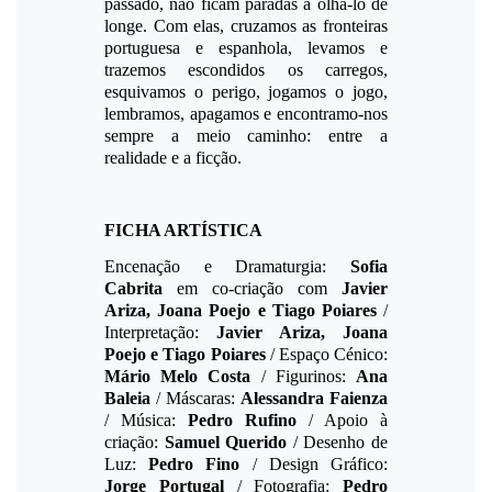
passado, não ficam paradas a olhá-lo de
longe. Com elas, cruzamos as fronteiras
portuguesa e espanhola, levamos e
trazemos escondidos os carregos,
esquivamos o perigo, jogamos o jogo,
lembramos, apagamos e encontramo-nos
sempre a meio caminho: entre a
realidade e a ficção.
FICHA ARTÍSTICA
Encenação e Dramaturgia:
Sofia
Cabrita
em co-criação com
Javier
Ariza, Joana Poejo e Tiago Poiares
/
Interpretação:
Javier Ariza, Joana
Poejo e Tiago Poiares
/ Espaço Cénico:
Mário Melo Costa
/ Figurinos:
Ana
Baleia
/ Máscaras:
Alessandra Faienza
/ Música:
Pedro Rufino
/ Apoio à
criação:
Samuel Querido
/ Desenho de
Luz:
Pedro Fino
/ Design Gráfico:
Jorge Portugal
/ Fotografia:
Pedro