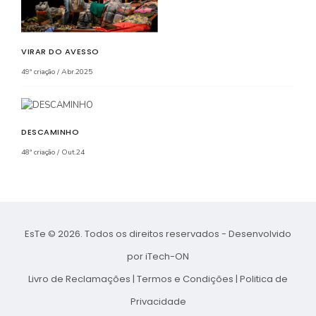
VIRAR DO AVESSO
49ª criação / Abr.2025
DESCAMINHO
48ª criação / Out.24
EsTe © 2026. Todos os direitos reservados - Desenvolvido
por
iTech-ON
Livro de Reclamações
|
Termos e Condições
|
Politica de
Privacidade