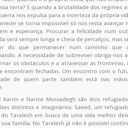
ssa terra? E quando a brutalidade dos regimes a
guerra nos expulsa para a incerteza da pr
ó
pria v
necer se torna imposs
ível só
nos
resta avan
ç
ar 
gem e esperan
ç
a. Procurar a felicidade num out
da será sempre longa e cheia de percal
ç
os, mas 
or do que permanecer num caminho que a
hando. A necessidade de sobreviver obriga-nos 
rnar os obst
á
culos e a atravessar as fronteiras, 
e encontram fechadas. Um encontro com o futu
cidade de quem parte tamb
é
m está nas mão
e.
 Karim e Narine Mossadegh são dois refugiado
íses distintos e imaginários. Saeed, um refugiado
 do Taralesh em busca de uma vida melhor dei
a sua família. No Taralesh já não é possivel conti