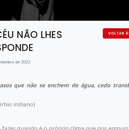
CÉU NÃO LHES
VOLTAR À
SPONDE
etembro de 2022
asos que não se enchem de
á
gua, cedo tran
é
rbio indiano)
 fazer quando
é
o pró
prio clima que nos empurr