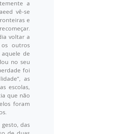
ntemente a
Saeed vê-se
ronteiras e
recomeçar.
ia voltar a
 os outros
o aquele de
alou no seu
berdade foi
idade”, as
s escolas,
cia que não
belos foram
os.
 gesto, das
rso de duas