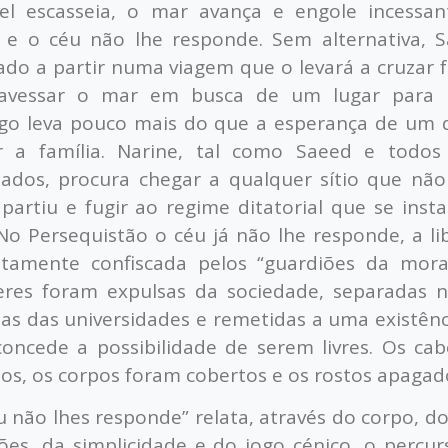
el escasseia, o mar avança e engole incessa
, e o céu não lhe responde. Sem alternativa, 
ado a partir numa viagem que o levará a cruzar f
ravessar o mar em busca de um lugar para 
go leva pouco mais do que a esperança de um d
r a família. Narine, tal como Saeed e todos
iados, procura chegar a qualquer sítio que nã
partiu e fugir ao regime ditatorial que se inst
 No Persequistão o céu já não lhe responde, a li
ntamente confiscada pelos “guardiões da moral
res foram expulsas da sociedade, separadas na
das das universidades e remetidas a uma existên
concede a possibilidade de serem livres. Os ca
os, os corpos foram cobertos e os rostos apagad
u não lhes responde” relata, através do corpo, do
es, da simplicidade e do jogo cénico, o percu