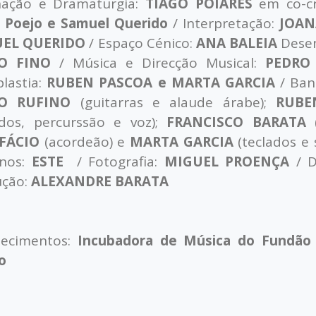
nação e Dramaturgia:
TIAGO POIARES
em co-c
 Poejo e Samuel Querido
/ Interpretação:
JOAN
EL QUERIDO
/ Espaço Cénico:
ANA BALEIA
Desen
O FINO
/ Música e Direcção Musical:
PEDRO
lastia:
RUBEN PASCOA e MARTA GARCIA
/ Ban
O RUFINO
(guitarras e alaude árabe);
RUBE
ados, percurssão e voz);
FRANCISCO BARATA
(
FÁCIO
(acordeão) e
MARTA GARCIA
(teclados e 
inos:
ESTE
/ Fotografia:
MIGUEL PROENÇA
/ D
ução:
ALEXANDRE BARATA
decimentos:
Incubadora de Música do Fundão
o