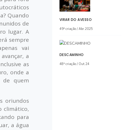
utocráticos
ida? Quando
VIRAR DO AVESSO
munidos de
49ª criação / Abr.2025
ro lugar. A
será sempre
penas vai
a avan
ç
ar, a
DESCAMINHO
inclusive as
48ª criação / Out.24
ro, onde a
s de quem
s oriundos
 climático,
xando para
nuar, a água