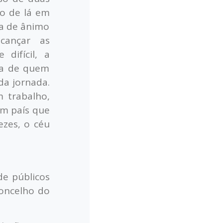
o de lá em
ra de ânimo
cançar as
difícil, a
nça de quem
da jornada.
 trabalho,
Um país que
ezes, o céu
de públicos
concelho do