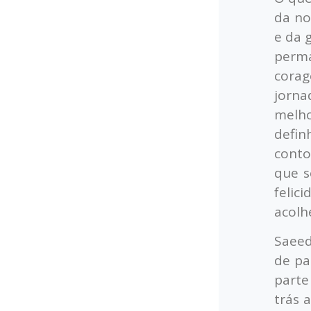
da no
e da 
perma
cora
jorna
melh
defin
conto
que s
feli
acolh
Saeed
de pa
parte
trás 