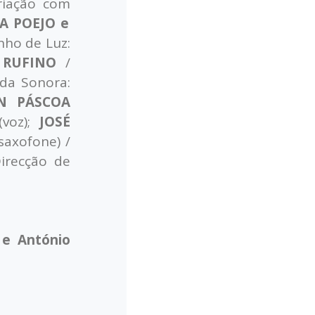
riação com
A POEJO e
ho de Luz:
 RUFINO
/
da Sonora:
N PÁSCOA
voz);
JOSÉ
saxofone) /
irecção de
 e António