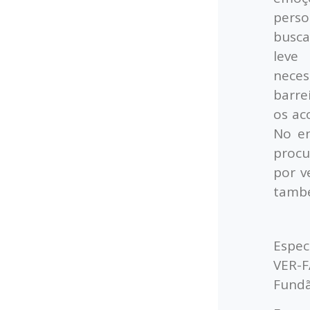
perso
busca
leve
neces
barre
os ac
No en
procu
por v
també
Espec
VER-F
Fundã