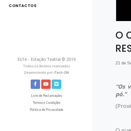
CONTACTOS
O 
RE
EsTe - Estação Teatral © 2019
21 de S
Todos os direitos reservados
Desenvolvido por
iTech-ON
“
Os v
p
ó
.
”
Livro de Reclamações
Termos e Condições
(
Prov
Politica de Privacidade
O que