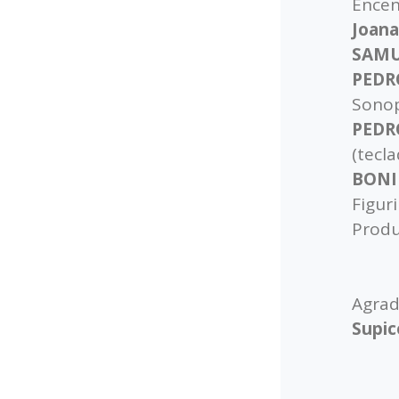
Ence
Joana
SAMU
PEDR
Sonop
PEDR
(tecl
BONI
Figur
Prod
Agra
Supic