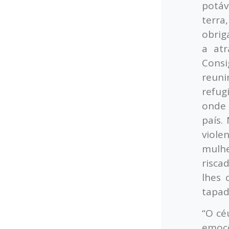
potáv
terra
obrig
a at
Consi
reuni
refug
onde 
país.
viole
mulhe
risca
lhes 
tapad
“O cé
emoçõ