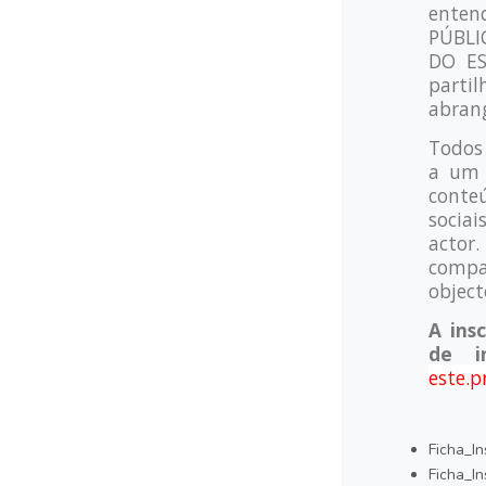
enten
PÚBLI
DO ES
parti
abrang
Todos 
a um 
conte
sociai
acto
compa
object
A ins
de i
este.
Ficha_In
Ficha_I