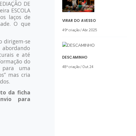
MEDIAÇÃO DE
eira ESCOLA
s laços de
VIRAR DO AVESSO
dade. O que
49ª criação / Abr.2025
o dirigem-se
, abordando
turais e até
DESCAMINHO
 formação do
m para uma
48ª criação / Out.24
s” mas cria
dos.
to da ficha
nvio para