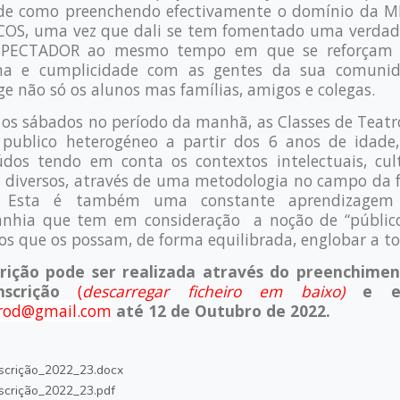
de como preenchendo efectivamente o domínio da 
COS, uma vez que dali se tem fomentado uma verdad
PECTADOR ao mesmo tempo em que se reforçam o
lha e cumplicidade com as gentes da sua comuni
e não só os alunos mas famílias, amigos e colegas.
os sábados no período da manhã, as Classes de Teatr
publico heterogéneo a partir dos 6 anos de idade
údos tendo em conta os contextos intelectuais, cul
s diversos, através de uma metodologia no campo da
r. Esta é também uma constante aprendizage
nhia que tem em consideração a noção de “público
os que os possam, de forma equilibrada, englobar a to
crição pode ser realizada através do preenchimen
nscrição
(
descarregar ficheiro em baixo)
e e
prod@gmail.com
até 12 de Outubro de 2022.
scrição_2022_23.docx
nscrição_2022_23.pdf